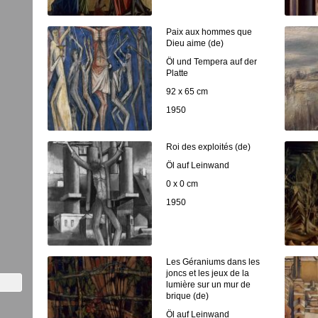
Paix aux hommes que
Dieu aime (de)
Öl und Tempera auf der
Platte
92 x 65 cm
1950
Roi des exploités (de)
Öl auf Leinwand
0 x 0 cm
1950
Les Géraniums dans les
joncs et les jeux de la
lumière sur un mur de
brique (de)
Öl auf Leinwand