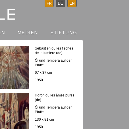
FR
DE
EN
EN
MEDIEN
STIFTUNG
Sébastien ou les flèches
de la lumière (de)
Öl und Tempera auf der
Platte
67 x 37 cm
1950
Horon ou les âmes pures
(de)
Öl und Tempera auf der
Platte
130 x 81 cm
1950