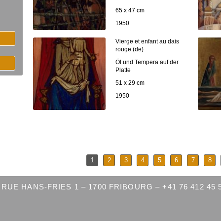
65 x 47 cm
1950
Vierge et enfant au dais
rouge (de)
Öl und Tempera auf der
Platte
51 x 29 cm
1950
1
2
3
4
5
6
7
8
RUE HANS-FRIES 1 – 1700 FRIBOURG – +41 76 412 45