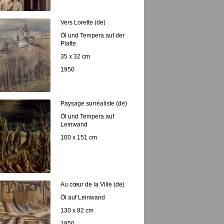
Vers Lorette (de)
Öl und Tempera auf der
Platte
35 x 32 cm
1950
Paysage surréaliste (de)
Öl und Tempera auf
Leinwand
100 x 151 cm
Au cœur de la Ville (de)
Öl auf Leinwand
130 x 82 cm
1950