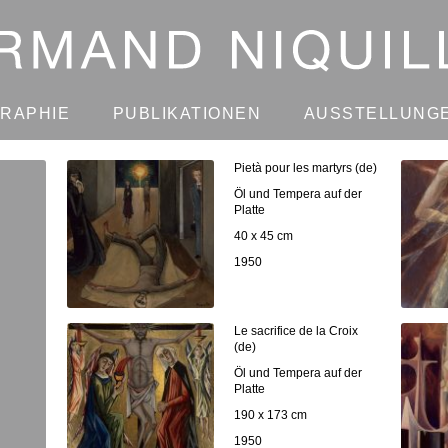
GRAPHIE
PUBLIKATIONEN
AUSSTELLUNG
Pietà pour les martyrs (de)
Öl und Tempera auf der
Platte
40 x 45 cm
1950
Le sacrifice de la Croix
(de)
Öl und Tempera auf der
Platte
190 x 173 cm
1950