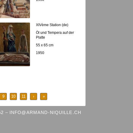
XIVème Station (de)
Öl und Tempera auf der
Platte
55 x 65 cm
1950
9
10
11
›
»
 52 – INFO@ARMAND-NIQUILLE.CH