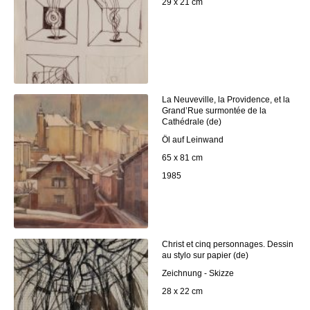
29 x 21 cm
La Neuveville, la Providence, et la
Grand’Rue surmontée de la
Cathédrale (de)
Öl auf Leinwand
65 x 81 cm
1985
Christ et cinq personnages. Dessin
au stylo sur papier (de)
Zeichnung - Skizze
28 x 22 cm