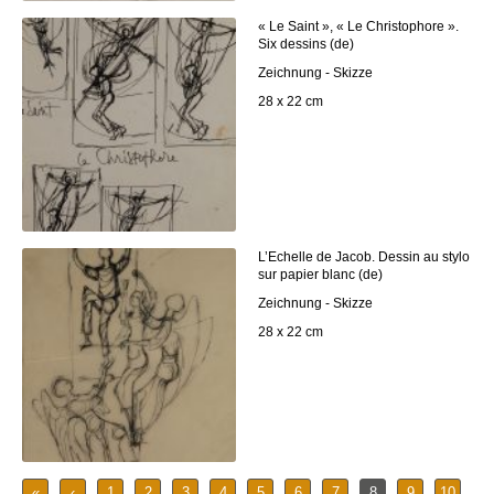
« Le Saint », « Le Christophore ».
Six dessins (de)
Zeichnung - Skizze
28 x 22 cm
L’Echelle de Jacob. Dessin au stylo
sur papier blanc (de)
Zeichnung - Skizze
28 x 22 cm
«
‹
1
2
3
4
5
6
7
8
9
10