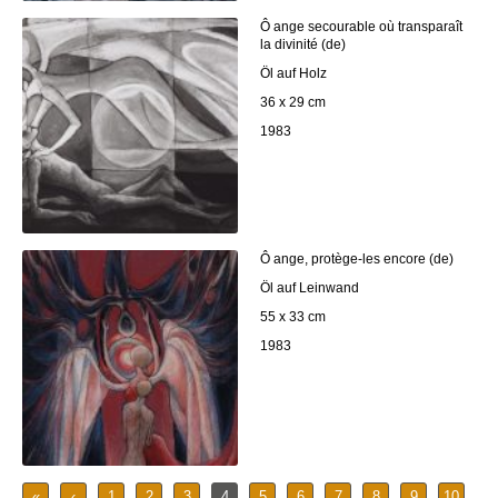
Ô ange secourable où transparaît
la divinité (de)
Öl auf Holz
36 x 29 cm
1983
Ô ange, protège-les encore (de)
Öl auf Leinwand
55 x 33 cm
1983
«
‹
1
2
3
4
5
6
7
8
9
10