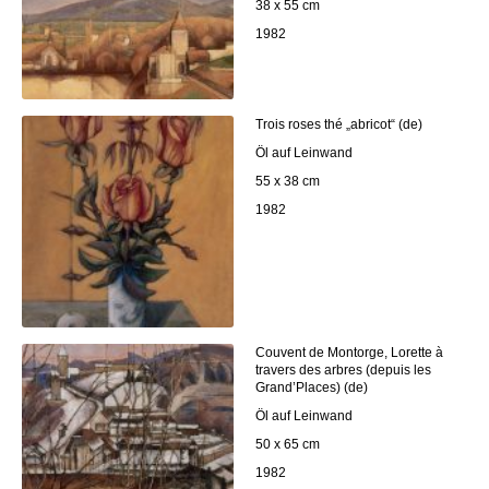
38 x 55 cm
1982
Trois roses thé „abricot“ (de)
Öl auf Leinwand
55 x 38 cm
1982
Couvent de Montorge, Lorette à
travers des arbres (depuis les
Grand’Places) (de)
Öl auf Leinwand
50 x 65 cm
1982