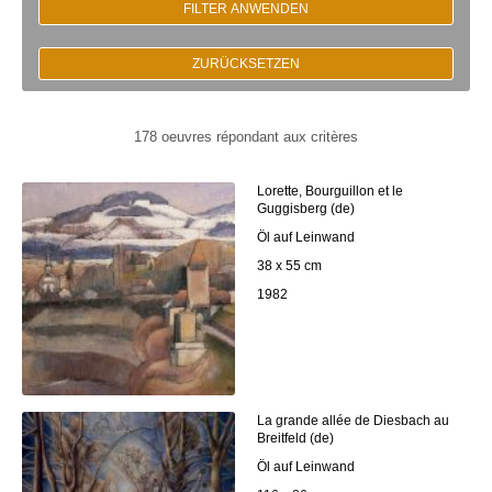
FILTER ANWENDEN
ZURÜCKSETZEN
178 oeuvres répondant aux critères
Lorette, Bourguillon et le
Guggisberg (de)
Öl auf Leinwand
38 x 55 cm
1982
La grande allée de Diesbach au
Breitfeld (de)
Öl auf Leinwand