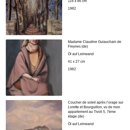
116 x 86 cm
1982
Madame Claudine Guiauchain de
Freynes (de)
Öl auf Leinwand
41 x 27 cm
1982
Coucher de soleil après l’orage sur
Lorette et Bourguillon, vu de mon
appartement au Tivoli 5, 7ème
étage (de)
Öl auf Leinwand