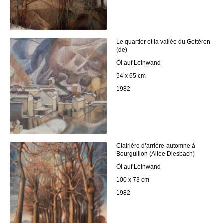
Le quartier et la vallée du Gottéron
(de)
Öl auf Leinwand
54 x 65 cm
1982
Clairière d’arrière-automne à
Bourguillon (Allée Diesbach)
Öl auf Leinwand
100 x 73 cm
1982