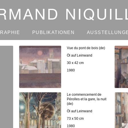
GRAPHIE
PUBLIKATIONEN
AUSSTELLUNG
Vue du pont de bois (de)
Öl auf Leinwand
30 x 42 cm
1980
Le commencement de
Pérolles et la gare, la nuit
(de)
Öl auf Leinwand
73 x 50 cm
1980