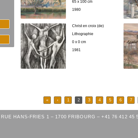
65 x 100 cm
1980
Christ en croix (de)
Lithographie
0 x 0 cm
1981
«
‹
1
2
3
4
5
6
7
RUE HANS-FRIES 1 – 1700 FRIBOURG – +41 76 412 45