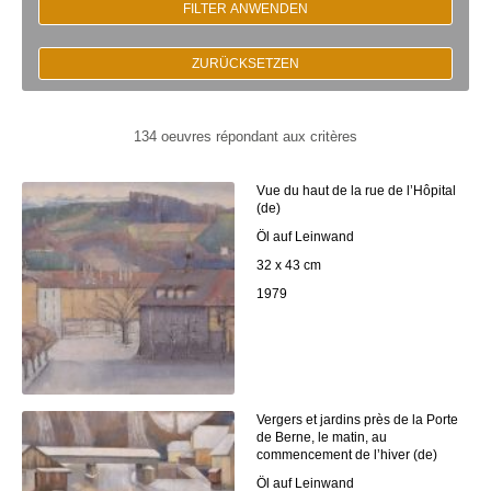
FILTER ANWENDEN
ZURÜCKSETZEN
134 oeuvres répondant aux critères
Vue du haut de la rue de l’Hôpital
(de)
Öl auf Leinwand
32 x 43 cm
1979
Vergers et jardins près de la Porte
de Berne, le matin, au
commencement de l’hiver (de)
Öl auf Leinwand