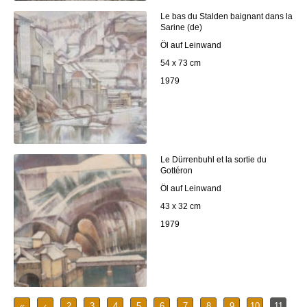
Le bas du Stalden baignant dans la
Sarine (de)
Öl auf Leinwand
54 x 73 cm
1979
Le Dürrenbuhl et la sortie du
Gottéron
Öl auf Leinwand
43 x 32 cm
1979
«
‹
2
3
4
5
6
7
8
9
10
11