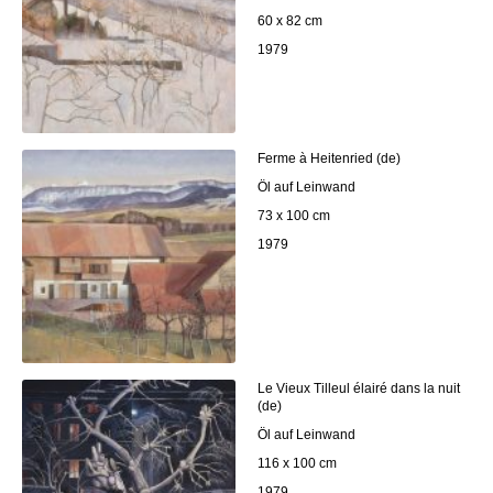
60 x 82 cm
1979
Ferme à Heitenried (de)
Öl auf Leinwand
73 x 100 cm
1979
Le Vieux Tilleul élairé dans la nuit
(de)
Öl auf Leinwand
116 x 100 cm
1979