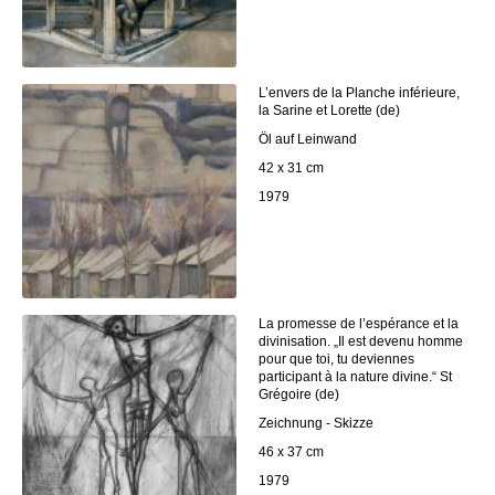
L’envers de la Planche inférieure,
la Sarine et Lorette (de)
Öl auf Leinwand
42 x 31 cm
1979
La promesse de l’espérance et la
divinisation. „Il est devenu homme
pour que toi, tu deviennes
participant à la nature divine.“ St
Grégoire (de)
Zeichnung - Skizze
46 x 37 cm
1979