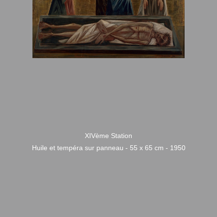
XIVème Station
Huile et tempéra sur panneau - 55 x 65 cm - 1950