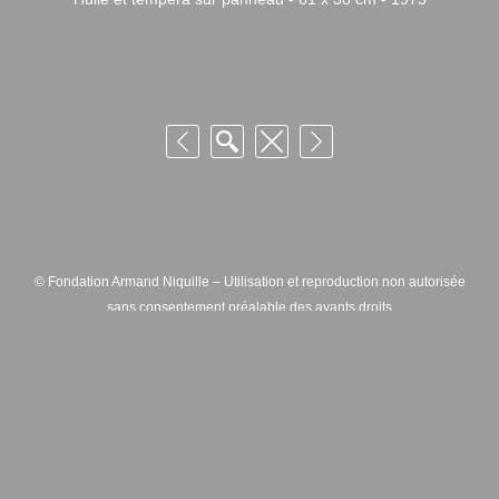
© Fondation Armand Niquille – Utilisation et reproduction non autorisée
sans consentement préalable des ayants droits
FONDATION ARMAND NIQUILLE – RUE HANS-