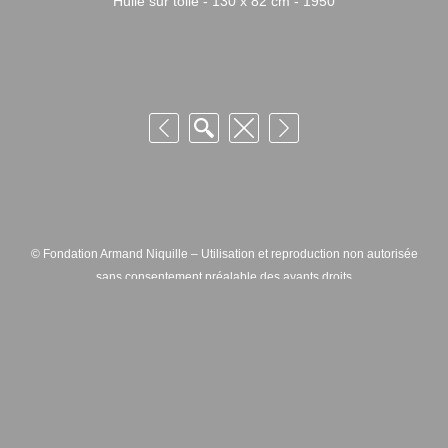
Huile sur toile - 130 x 82 cm - 1950
© Fondation Armand Niquille – Utilisation et reproduction non autorisée
sans consentement préalable des ayants droits
FONDATION ARMAND NIQUILLE – RUE HANS-