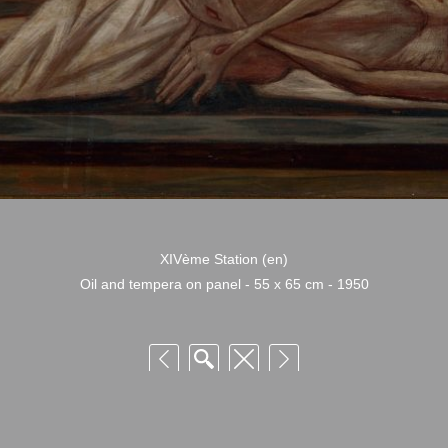
XIVème Station (en)
Oil and tempera on panel - 55 x 65 cm - 1950
 Niquille – Utilisation et reproduction non autorisée sans consentement préalabl