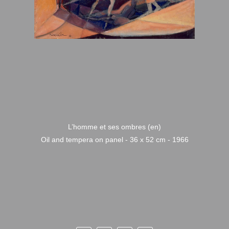
L’homme et ses ombres (en)
Oil and tempera on panel - 36 x 52 cm - 1966