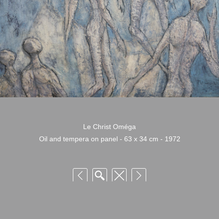
Le Christ Oméga
Oil and tempera on panel - 63 x 34 cm - 1972
 Niquille – Utilisation et reproduction non autorisée sans consentement préalabl