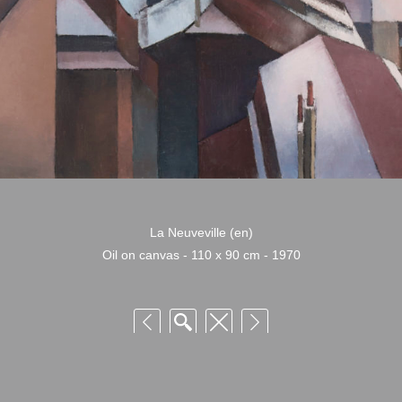
La Neuveville (en)
Oil on canvas - 110 x 90 cm - 1970
 Niquille – Utilisation et reproduction non autorisée sans consentement préalabl