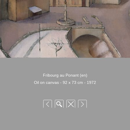
Fribourg au Ponant (en)
Oil on canvas - 92 x 73 cm - 1972
 Niquille – Utilisation et reproduction non autorisée sans consentement préalabl