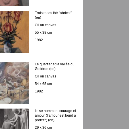
Trois roses thé “abricot”
(en)
Oil on canvas
55 x 38 cm
1982
Le quartier et la vallée du
Gottéron (en)
Oil on canvas
54 x 65 cm
1982
Ils se nomment courage et
amour (l’amour est lourd à
porter?) (en)
29 x 36 cm