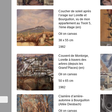
Coucher de soleil après
l’orage sur Lorette et
Bourguillon, vu de mon
appartement au Tivoli 5,
7ème étage (en)
Oil on canvas
38 x 55 cm
1982
Couvent de Montorge,
Lorette à travers des
arbres (depuis les
Grand’Places) (en)
Oil on canvas
50 x 65 cm
1982
Clairière d’arrière-
automne à Bourguillon
(Allée Diesbach)
Oil on canvas