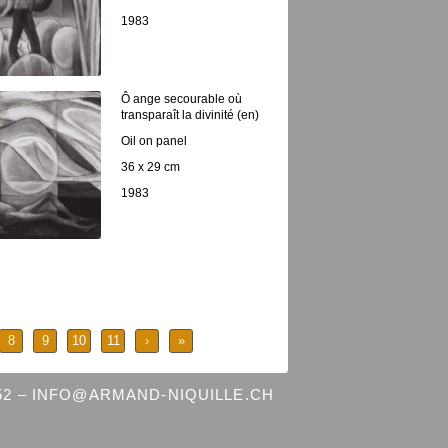
1983
Ô ange secourable où
transparaît la divinité (en)
Oil on panel
36 x 29 cm
1983
8
9
10
11
›
»
 52 – INFO@ARMAND-NIQUILLE.CH