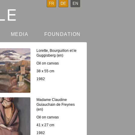
FR
DE
EN
MEDIA
FOUNDATION
Lorette, Bourguillon et le
Guggisberg (en)
Oil on canvas
38 x 55 cm
1982
Madame Claudine
Guiauchain de Freynes
(en)
Oil on canvas
41 x 27 cm
1982