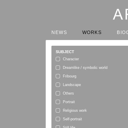
NEWS
WORKS
BIO
SUBJECT
Character
Dreamlike / symbolic world
Fribourg
Landscape
Others
Portrait
Religious work
Self-portrait
Still life