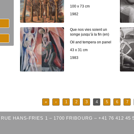
100 x 73 cm
1982
Que nos vies soient un
songe jusqu’à la fin (en)
Oil and tempera on panel
43 x 31 cm
1983
«
‹
1
2
3
4
5
6
7
RUE HANS-FRIES 1 – 1700 FRIBOURG – +41 76 412 45