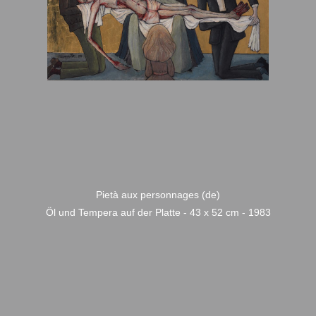
Pietà aux personnages (de)
Öl und Tempera auf der Platte - 43 x 52 cm - 1983