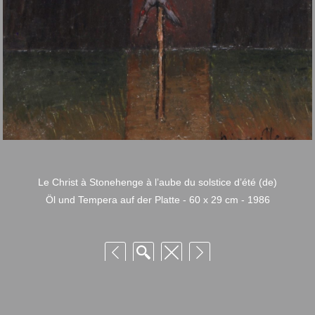
Le Christ à Stonehenge à l’aube du solstice d’été (de)
Öl und Tempera auf der Platte - 60 x 29 cm - 1986
 Niquille – Utilisation et reproduction non autorisée sans consentement préalabl