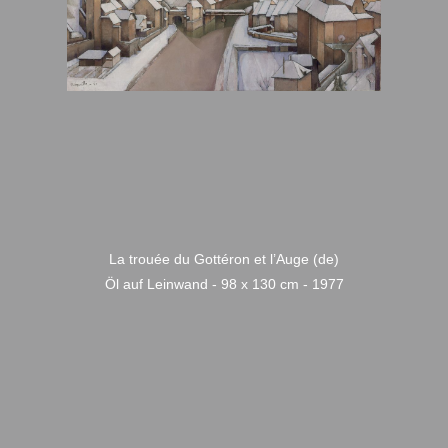
La trouée du Gottéron et l’Auge (de)
Öl auf Leinwand - 98 x 130 cm - 1977