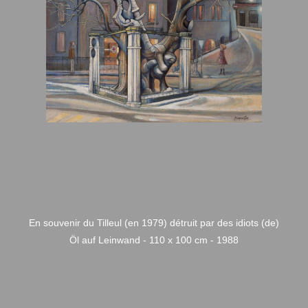
En souvenir du Tilleul (en 1979) détruit par des idiots (de)
Öl auf Leinwand - 110 x 100 cm - 1988