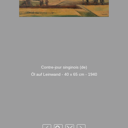
Contre-jour singinois (de)
Öl auf Leinwand - 40 x 65 cm - 1940