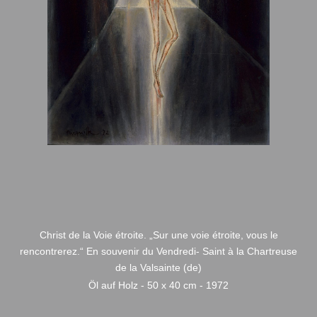
Christ de la Voie étroite. „Sur une voie étroite, vous le
rencontrerez.“ En souvenir du Vendredi- Saint à la Chartreuse
de la Valsainte (de)
Öl auf Holz - 50 x 40 cm - 1972