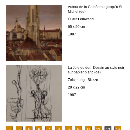
Autour de la Cathédrale jusqu’à St
Michel (de)
Öl auf Leinwand
65 x 50 cm
1987
La Joie du don. Dessin au style noir
sur papier blanc (de)
Zeichnung - Skizze
28 x 22 cm
1987
«
‹
5
6
7
8
9
10
11
12
13
14