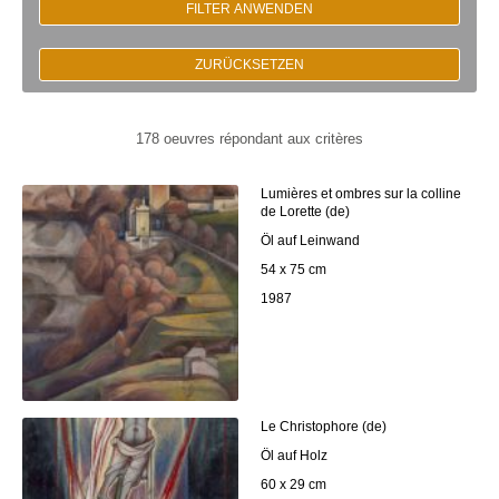
FILTER ANWENDEN
ZURÜCKSETZEN
178 oeuvres répondant aux critères
Lumières et ombres sur la colline
de Lorette (de)
Öl auf Leinwand
54 x 75 cm
1987
Le Christophore (de)
Öl auf Holz
60 x 29 cm